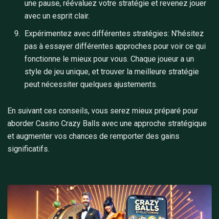
une pause, réévaluez votre stratégie et revenez jouer
avec un esprit clair.
Expérimentez avec différentes stratégies: N’hésitez
pas à essayer différentes approches pour voir ce qui
fonctionne le mieux pour vous. Chaque joueur a un
style de jeu unique, et trouver la meilleure stratégie
peut nécessiter quelques ajustements.
En suivant ces conseils, vous serez mieux préparé pour
aborder Casino Crazy Balls avec une approche stratégique
et augmenter vos chances de remporter des gains
significatifs.