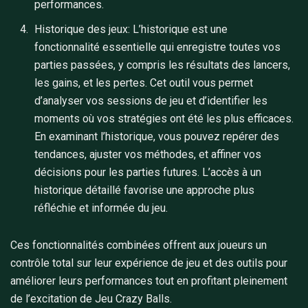
performances.
Historique des jeux: L’historique est une
fonctionnalité essentielle qui enregistre toutes vos
parties passées, y compris les résultats des lancers,
les gains, et les pertes. Cet outil vous permet
d’analyser vos sessions de jeu et d’identifier les
moments où vos stratégies ont été les plus efficaces.
En examinant l’historique, vous pouvez repérer des
tendances, ajuster vos méthodes, et affiner vos
décisions pour les parties futures. L’accès à un
historique détaillé favorise une approche plus
réfléchie et informée du jeu.
Ces fonctionnalités combinées offrent aux joueurs un
contrôle total sur leur expérience de jeu et des outils pour
améliorer leurs performances tout en profitant pleinement
de l’excitation de Jeu Crazy Balls.