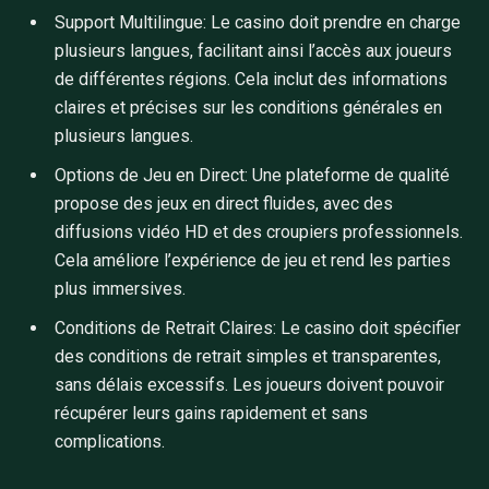
Support Multilingue: Le casino doit prendre en charge
plusieurs langues, facilitant ainsi l’accès aux joueurs
de différentes régions. Cela inclut des informations
claires et précises sur les conditions générales en
plusieurs langues.
Options de Jeu en Direct: Une plateforme de qualité
propose des jeux en direct fluides, avec des
diffusions vidéo HD et des croupiers professionnels.
Cela améliore l’expérience de jeu et rend les parties
plus immersives.
Conditions de Retrait Claires: Le casino doit spécifier
des conditions de retrait simples et transparentes,
sans délais excessifs. Les joueurs doivent pouvoir
récupérer leurs gains rapidement et sans
complications.