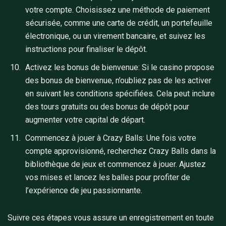
votre compte. Choisissez une méthode de paiement
sécurisée, comme une carte de crédit, un portefeuille
électronique, ou un virement bancaire, et suivez les
instructions pour finaliser le dépôt.
Activez les bonus de bienvenue: Si le casino propose
des bonus de bienvenue, n’oubliez pas de les activer
en suivant les conditions spécifiées. Cela peut inclure
des tours gratuits ou des bonus de dépôt pour
augmenter votre capital de départ.
Commencez à jouer à Crazy Balls: Une fois votre
compte approvisionné, recherchez Crazy Balls dans la
bibliothèque de jeux et commencez à jouer. Ajustez
vos mises et lancez les balles pour profiter de
l’expérience de jeu passionnante.
Suivre ces étapes vous assure un enregistrement en toute