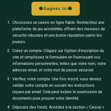
🟡Gagnez Ici🟡
Choisissez un casino en ligne fiable: Recherchez une
plateforme de jeu accréditée, offrant des mesures de
sécurité robustes et une bonne réputation parmi les
joueurs.
Créez un compte: Cliquez sur l’option d’inscription du
site et remplissez le formulaire en fournissant vos
informations personnelles, telles que votre nom, votre
adresse email, et votre mot de passe sécurisé.
Vérifiez votre compte: Une fois inscrit, vous devrez
valider votre compte en suivant les instructions
reçues par email. Cela peut inclure la soumission de
documents pour prouver votre identité.
Déposez des fonds: Accédez à la section « Caisse »