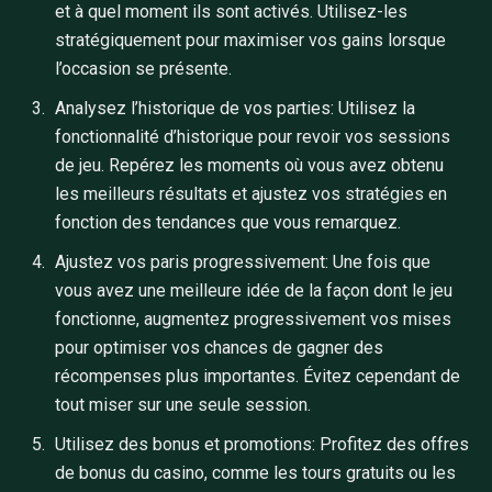
et à quel moment ils sont activés. Utilisez-les
stratégiquement pour maximiser vos gains lorsque
l’occasion se présente.
Analysez l’historique de vos parties: Utilisez la
fonctionnalité d’historique pour revoir vos sessions
de jeu. Repérez les moments où vous avez obtenu
les meilleurs résultats et ajustez vos stratégies en
fonction des tendances que vous remarquez.
Ajustez vos paris progressivement: Une fois que
vous avez une meilleure idée de la façon dont le jeu
fonctionne, augmentez progressivement vos mises
pour optimiser vos chances de gagner des
récompenses plus importantes. Évitez cependant de
tout miser sur une seule session.
Utilisez des bonus et promotions: Profitez des offres
de bonus du casino, comme les tours gratuits ou les