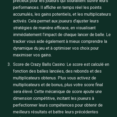
précieux pour les joueurs qui souhaitent suivre leurs
performances. Il affiche en temps réel les points
accumulés, les gains potentiels, et les multiplicateurs
activés. Cela permet aux joueurs d’ajuster leurs
stratégies de manière efficace, en visualisant
immédiatement l’impact de chaque lancer de balle. Le
tracker vous aide également à mieux comprendre la
dynamique du jeu et à optimiser vos choix pour
maximiser vos gains.
Score de Crazy Balls Casino: Le score est calculé en
fonction des balles lancées, des rebonds et des
multiplicateurs obtenus. Plus vous activez de
multiplicateurs et de bonus, plus votre score final
sera élevé. Cette mécanique de score ajoute une
dimension compétitive, incitant les joueurs à
perfectionner leurs compétences pour obtenir de
meilleurs résultats et battre leurs précédentes