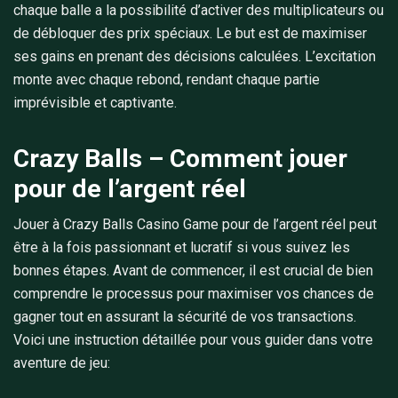
chaque balle a la possibilité d’activer des multiplicateurs ou
de débloquer des prix spéciaux. Le but est de maximiser
ses gains en prenant des décisions calculées. L’excitation
monte avec chaque rebond, rendant chaque partie
imprévisible et captivante.
Crazy Balls – Comment jouer
pour de l’argent réel
Jouer à Crazy Balls Casino Game pour de l’argent réel peut
être à la fois passionnant et lucratif si vous suivez les
bonnes étapes. Avant de commencer, il est crucial de bien
comprendre le processus pour maximiser vos chances de
gagner tout en assurant la sécurité de vos transactions.
Voici une instruction détaillée pour vous guider dans votre
aventure de jeu: