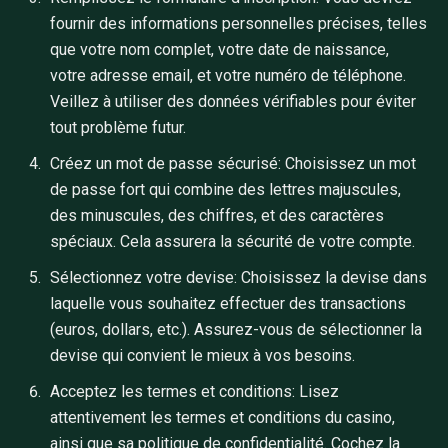
fournir des informations personnelles précises, telles
que votre nom complet, votre date de naissance,
votre adresse email, et votre numéro de téléphone.
Veillez à utiliser des données vérifiables pour éviter
tout problème futur.
Créez un mot de passe sécurisé: Choisissez un mot
de passe fort qui combine des lettres majuscules,
des minuscules, des chiffres, et des caractères
spéciaux. Cela assurera la sécurité de votre compte.
Sélectionnez votre devise: Choisissez la devise dans
laquelle vous souhaitez effectuer des transactions
(euros, dollars, etc.). Assurez-vous de sélectionner la
devise qui convient le mieux à vos besoins.
Acceptez les termes et conditions: Lisez
attentivement les termes et conditions du casino,
ainsi que sa politique de confidentialité. Cochez la