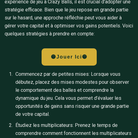
expérience de jeu à Crazy Balls, il est crucial d’adopter une
stratégie efficace. Bien que le jeu repose en grande partie
sur le hasard, une approche réfléchie peut vous aider à
gérer votre capital et à optimiser vos gains potentiels. Voici
quelques stratégies à prendre en compte:
🟡Jouer Ici🟡
Commencez par de petites mises: Lorsque vous
débutez, placez des mises modestes pour observer
le comportement des balles et comprendre la
dynamique du jeu. Cela vous permet d’évaluer les
opportunités de gains sans risquer une grande partie
de votre capital.
Étudiez les multiplicateurs: Prenez le temps de
comprendre comment fonctionnent les multiplicateurs