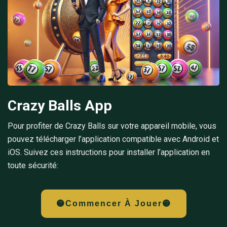
Crazy Balls App
Pour profiter de Crazy Balls sur votre appareil mobile, vous
pouvez télécharger l’application compatible avec Android et
iOS. Suivez ces instructions pour installer l’application en
toute sécurité:
🟡Commencer À Jouer🟡