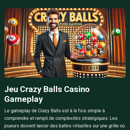
Jeu Crazy Balls Casino
Gameplay
Le gameplay de Crazy Balls est à la fois simple à
comprendre et rempli de complexités stratégiques. Les
joueurs doivent lancer des balles virtuelles sur une grille où